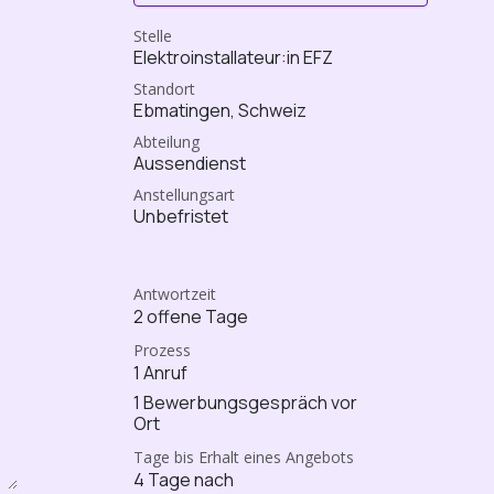
Stelle
Elektroinstallateur:in EFZ
Standort
Ebmatingen
,
Schweiz
Abteilung
Aussendienst
Anstellungsart
Unbefristet
Antwortzeit
2 offene Tage
Prozess
1 Anruf
1 Bewerbungsgespräch vor
Ort
Tage bis Erhalt eines Angebots
4 Tage nach