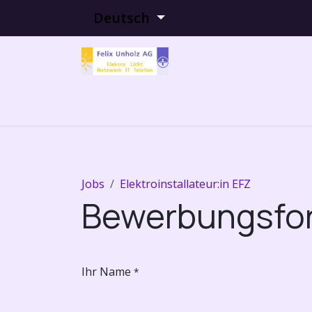
Zum Inhalt springen
Deutsch
Home
Dienstleistungen
Über u
Jobs
Elektroinstallateur:in EFZ
Bewerbungsfo
Ihr Name
*